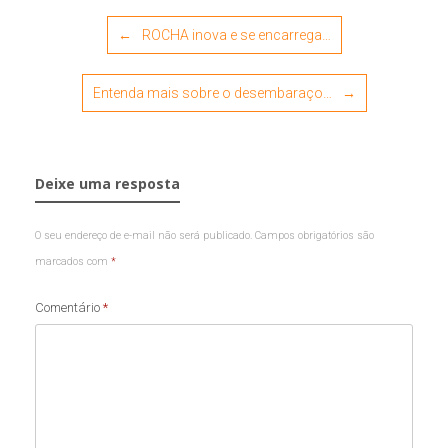
Post navigation
←
ROCHA inova e se encarrega…
Entenda mais sobre o desembaraço…
→
Deixe uma resposta
O seu endereço de e-mail não será publicado.
Campos obrigatórios são
marcados com
*
Comentário
*