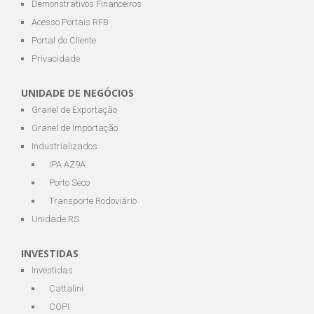
Demonstrativos Financeiros
Acesso Portais RFB
Portal do Cliente
Privacidade
UNIDADE DE NEGÓCIOS
Granel de Exportação
Granel de Importação
Industrializados
IPA AZ9A
Porto Seco
Transporte Rodoviário
Unidade RS
INVESTIDAS
Investidas
Cattalini
COPI