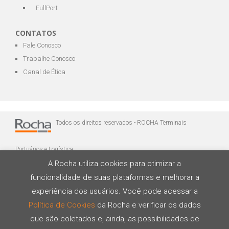
FullPort
CONTATOS
Fale Conosco
Trabalhe Conosco
Canal de Ética
Todos os direitos reservados - ROCHA Terminais
Portuários e Logística
A Rocha utiliza cookies para otimizar a
funcionalidade de suas plataformas e melhorar a
experiência dos usuários. Você pode acessar a
Política de Cookies
da Rocha e verificar os dados
que são coletados e, ainda, as possibilidades de
Desenvolvido por