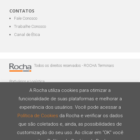
CONTATOS
Fale Conosco
Trabalhe Conosco
Canal de Ética
Todos os direitos reservados - ROCHA Terminais
Portuários e Logística
A Rocha utiliza cookies para otimizar a
funcionalidade de suas plataformas e melhorar a
experiência dos usuários. Você pode acessar a
Política de Cookies
da Rocha e verificar os dados
que são coletados e, ainda, as possibilidades de
Desenvolvido por
customização do seu uso. Ao clicar em “OK” você