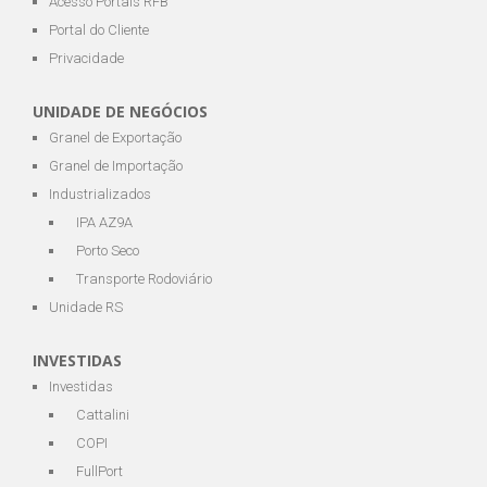
Acesso Portais RFB
Portal do Cliente
Privacidade
UNIDADE DE NEGÓCIOS
Granel de Exportação
Granel de Importação
Industrializados
IPA AZ9A
Porto Seco
Transporte Rodoviário
Unidade RS
INVESTIDAS
Investidas
Cattalini
COPI
FullPort