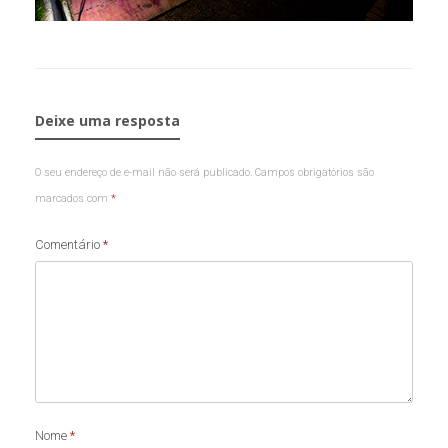
Deixe uma resposta
O seu endereço de e-mail não será publicado.
Campos obrigatórios são
marcados com
*
Comentário
*
Nome
*