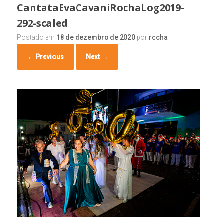
CantataEvaCavaniRochaLog2019-
292-scaled
Postado em
18 de dezembro de 2020
por
rocha
← Previous
Next →