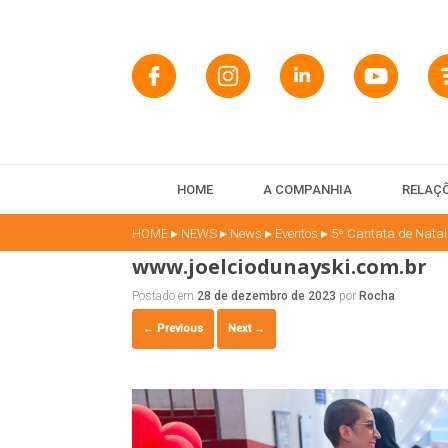
HOME
A COMPANHIA
RELAÇÕ
▸
▸
▸
▸
HOME
NEWS
News
Eventos
5ª Cantata de Nata
www.joelciodunayski.com.br
Postado em
28 de dezembro de 2023
por
Rocha
← Previous
Next →