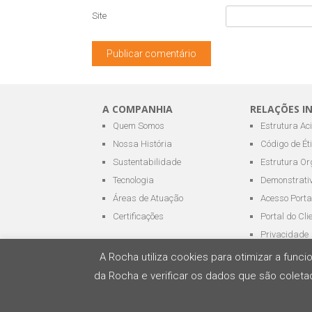
Site
A COMPANHIA
RELAÇÕES I
Quem Somos
Estrutura Ac
Nossa História
Código de Ét
Sustentabilidade
Estrutura Or
Tecnologia
Demonstrativ
Áreas de Atuação
Acesso Porta
Certificações
Portal do Cli
Privacidade
A Rocha utiliza cookies para otimizar a fun
da Rocha e verificar os dados que são coletad
Todos os direitos reservados - ROCHA Terminai