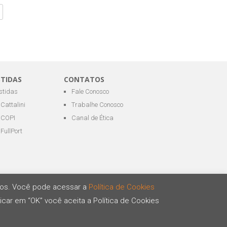
STIDAS
CONTATOS
estidas
Fale Conosco
Cattalini
Trabalhe Conosco
COPI
Canal de Ética
FullPort
ários. Você pode acessar a
Política de Cookies
icar em “OK” você aceita a Política de Cookies
Desenvolvido por