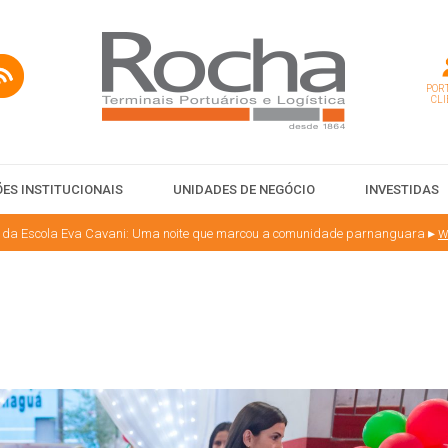
PORT
CLI
ES INSTITUCIONAIS
UNIDADES DE NEGÓCIO
INVESTIDAS
▸
w
l da Escola Eva Cavani: Uma noite que marcou a comunidade parnanguara