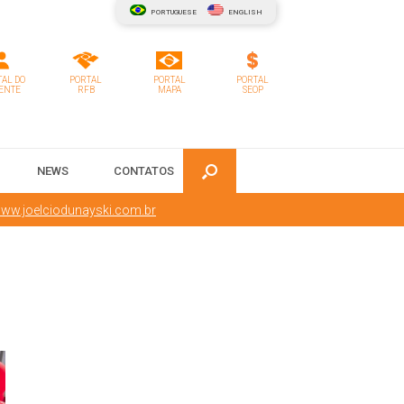
PORTUGUESE
ENGLISH
AL DO
PORTAL
PORTAL
PORTAL
ENTE
RFB
MAPA
SEOP
NEWS
CONTATOS
ww.joelciodunayski.com.br