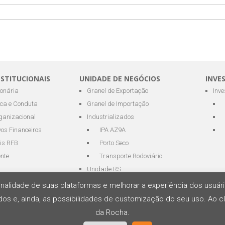
NSTITUCIONAIS
UNIDADE DE NEGÓCIOS
INVE
ionária
Granel de Exportação
Inv
ica e Conduta
Granel de Importação
ganizacional
Industrializados
os Financeiros
IPA AZ9A
is RFB
Porto Seco
ente
Transporte Rodoviário
Unidade RS
cionalidade de suas plataformas e melhorar a experiência dos usu
os e, ainda, as possibilidades de customização do seu uso. Ao cl
s Portuários e Logística
da Rocha.