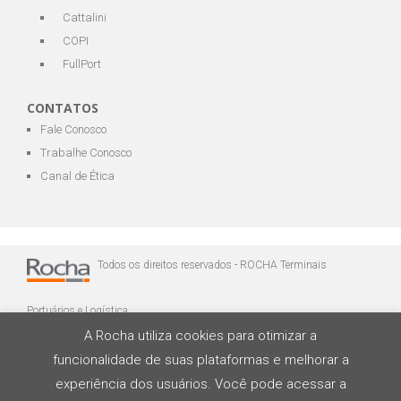
Cattalini
COPI
FullPort
CONTATOS
Fale Conosco
Trabalhe Conosco
Canal de Ética
Todos os direitos reservados - ROCHA Terminais
Portuários e Logística
A Rocha utiliza cookies para otimizar a
funcionalidade de suas plataformas e melhorar a
experiência dos usuários. Você pode acessar a