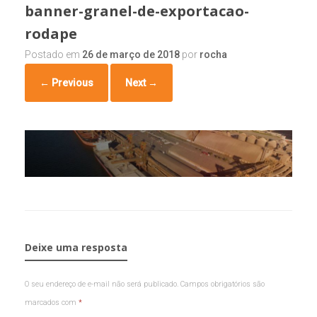
banner-granel-de-exportacao-
rodape
Postado em
26 de março de 2018
por
rocha
← Previous
Next →
Deixe uma resposta
O seu endereço de e-mail não será publicado.
Campos obrigatórios são
marcados com
*