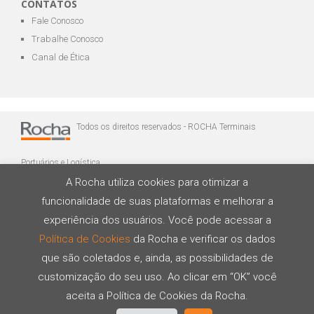
CONTATOS
Fale Conosco
Trabalhe Conosco
Canal de Ética
Todos os direitos reservados - ROCHA Terminais
Portuários e Logística
A Rocha utiliza cookies para otimizar a
funcionalidade de suas plataformas e melhorar a
experiência dos usuários. Você pode acessar a
Política de Cookies
da Rocha e verificar os dados
que são coletados e, ainda, as possibilidades de
Desenvolvido por
customização do seu uso. Ao clicar em “OK” você
aceita a Política de Cookies da Rocha.