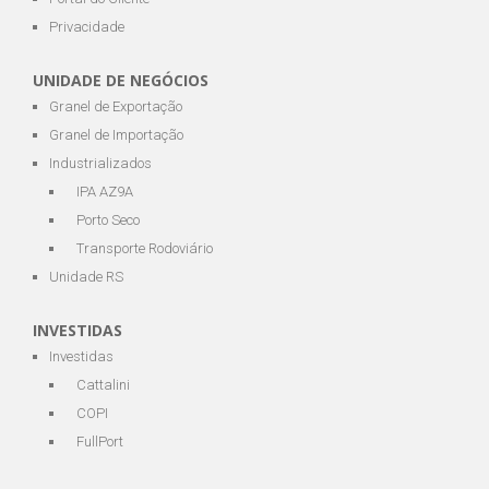
Privacidade
UNIDADE DE NEGÓCIOS
Granel de Exportação
Granel de Importação
Industrializados
IPA AZ9A
Porto Seco
Transporte Rodoviário
Unidade RS
INVESTIDAS
Investidas
Cattalini
COPI
FullPort