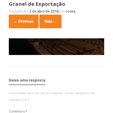
Granel de Exportação
Postado em
2 de abril de 2018
por
rocha
← Previous
Next →
Deixe uma resposta
O seu endereço de e-mail não será publicado.
Campos obrigatórios são
marcados com
*
Comentário
*