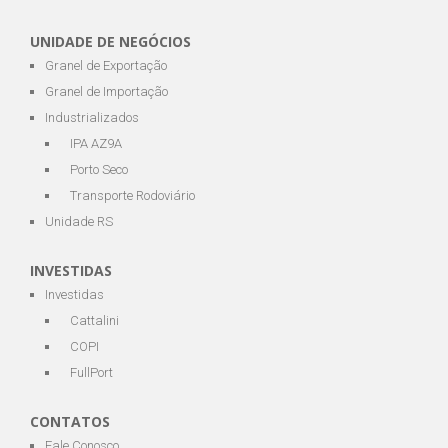
UNIDADE DE NEGÓCIOS
Granel de Exportação
Granel de Importação
Industrializados
IPA AZ9A
Porto Seco
Transporte Rodoviário
Unidade RS
INVESTIDAS
Investidas
Cattalini
COPI
FullPort
CONTATOS
Fale Conosco