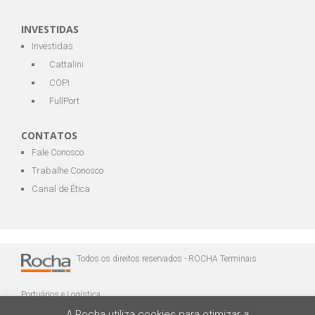
INVESTIDAS
Investidas
Cattalini
COPI
FullPort
CONTATOS
Fale Conosco
Trabalhe Conosco
Canal de Ética
Todos os direitos reservados - ROCHA Terminais
Portuários e Logística
A Rocha utiliza cookies para otimizar a