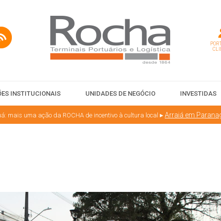
PORT
CLI
ES INSTITUCIONAIS
UNIDADES DE NEGÓCIO
INVESTIDAS
▸
Arraiá em Parana
: mais uma ação da ROCHA de incentivo à cultura local