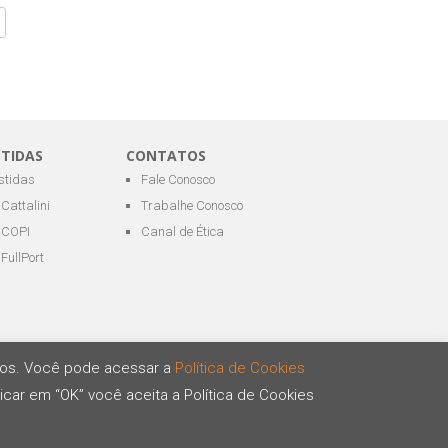
STIDAS
CONTATOS
estidas
Fale Conosco
Cattalini
Trabalhe Conosco
COPI
Canal de Ética
FullPort
ários. Você pode acessar a
Política de Cookies
icar em “OK” você aceita a Política de Cookies
Desenvolvido por