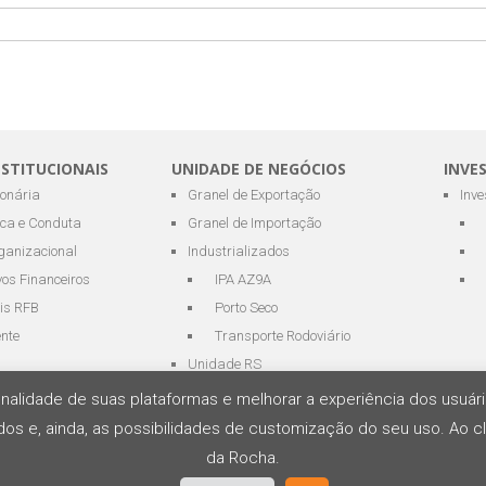
NSTITUCIONAIS
UNIDADE DE NEGÓCIOS
INVE
ionária
Granel de Exportação
Inv
ica e Conduta
Granel de Importação
ganizacional
Industrializados
os Financeiros
IPA AZ9A
is RFB
Porto Seco
ente
Transporte Rodoviário
Unidade RS
cionalidade de suas plataformas e melhorar a experiência dos usu
os e, ainda, as possibilidades de customização do seu uso. Ao cl
s Portuários e Logística
da Rocha.