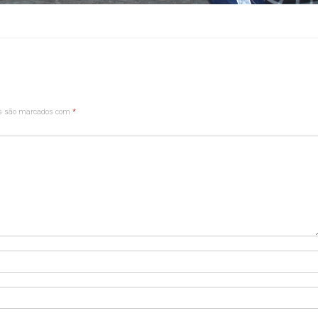
os são marcados com
*