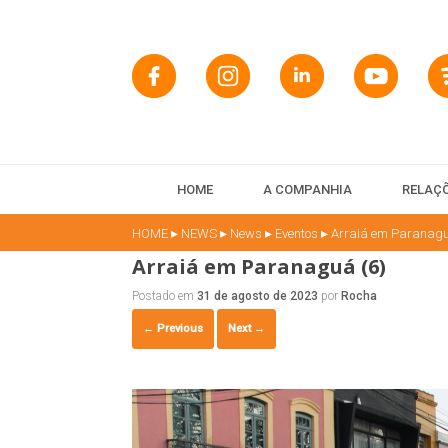
HOME
A COMPANHIA
RELAÇÕ
▸
▸
▸
▸
HOME
NEWS
News
Eventos
Arraiá em Paranaguá
Arraiá em Paranaguá (6)
Postado em
31 de agosto de 2023
por
Rocha
← Previous
Next →