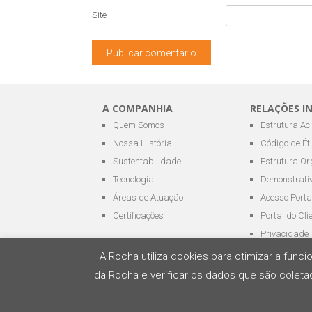
Site
A COMPANHIA
RELAÇÕES I
Quem Somos
Estrutura Ac
Nossa História
Código de Ét
Sustentabilidade
Estrutura Or
Tecnologia
Demonstrativ
Áreas de Atuação
Acesso Porta
Certificações
Portal do Cli
Privacidade
A Rocha utiliza cookies para otimizar a fun
da Rocha e verificar os dados que são coletad
Todos os direitos reservados - ROCHA Terminai