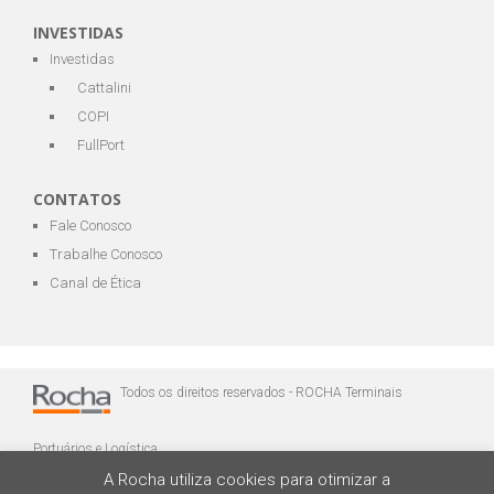
INVESTIDAS
Investidas
Cattalini
COPI
FullPort
CONTATOS
Fale Conosco
Trabalhe Conosco
Canal de Ética
Todos os direitos reservados - ROCHA Terminais
Portuários e Logística
A Rocha utiliza cookies para otimizar a