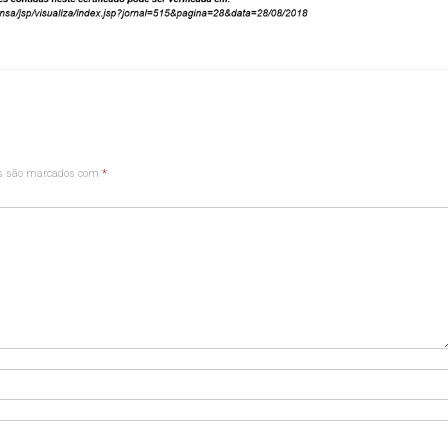
os são marcados com
*