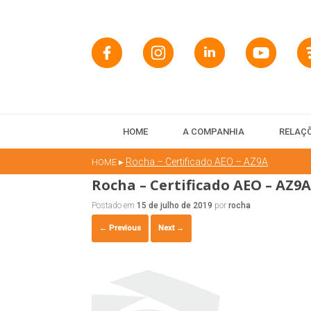
HOME
A COMPANHIA
RELAÇÕ
▸
Rocha – Certificado AEO – AZ9A
HOME
Rocha – Certificado AEO – AZ9A
Postado em
15 de julho de 2019
por
rocha
← Previous
Next →