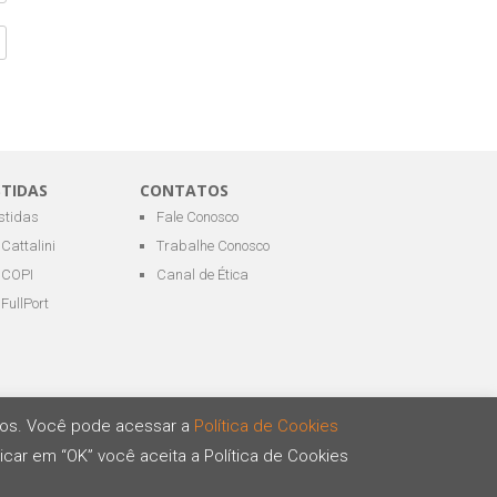
STIDAS
CONTATOS
estidas
Fale Conosco
Cattalini
Trabalhe Conosco
COPI
Canal de Ética
FullPort
ários. Você pode acessar a
Política de Cookies
icar em “OK” você aceita a Política de Cookies
Desenvolvido por