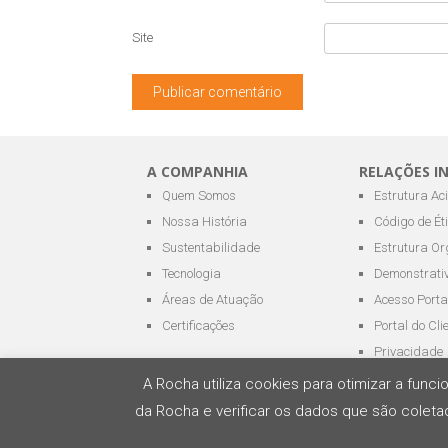
Site
A COMPANHIA
RELAÇÕES I
Quem Somos
Estrutura Ac
Nossa História
Código de Ét
Sustentabilidade
Estrutura Or
Tecnologia
Demonstrativ
Áreas de Atuação
Acesso Porta
Certificações
Portal do Cli
Privacidade
A Rocha utiliza cookies para otimizar a fun
da Rocha e verificar os dados que são coletad
Todos os direitos reservados - ROCHA Terminai