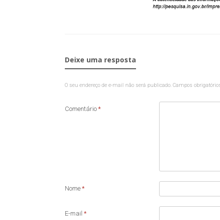
Deixe uma resposta
O seu endereço de e-mail não será publicado.
Campos obrigatóri
Comentário
*
Nome
*
E-mail
*