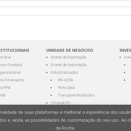
NSTITUCIONAIS
UNIDADE DE NEGÓCIOS
INVE
ionária
Granel de Exportação
Inv
ica e Conduta
Granel de Importação
ganizacional
Industrializados
os Financeiros
IPA AZ9A
is RFB
Porto Seco
ente
Transporte Rodoviário
Unidade RS
cionalidade de suas plataformas e melhorar a experiência dos usu
os e, ainda, as possibilidades de customização do seu uso. Ao cl
s Portuários e Logística
da Rocha.