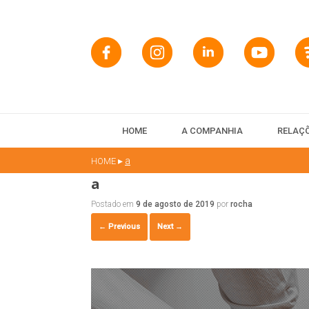
HOME
A COMPANHIA
RELAÇÕ
▸
a
HOME
a
Postado em
9 de agosto de 2019
por
rocha
← Previous
Next →