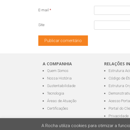
E-mail
*
Site
A COMPANHIA
RELAÇÕES I
Quem Somos
Estrutura Ac
Nossa História
Código de Ét
Sustentabilidade
Estrutura Or
Tecnologia
Demonstrativ
Áreas de Atuação
Acesso Porta
Certificações
Portal do Cli
Privacidade
A Rocha utiliza cookies para otimizar a fun