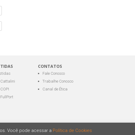
STIDAS
CONTATOS
estidas
Fale Conosco
Cattalini
Trabalhe Conosco
COPI
Canal de Ética
FullPort
ários. Você pode acessar a
Política de Cookies