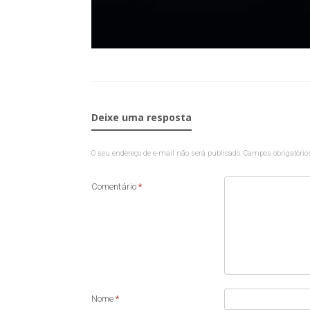
Deixe uma resposta
O seu endereço de e-mail não será publicado.
Campos obrigatóri
Comentário
*
Nome
*