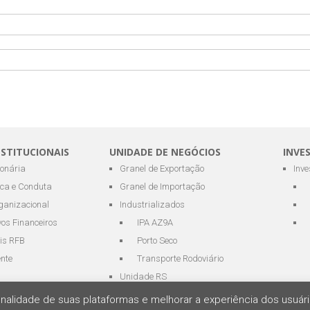
NSTITUCIONAIS
UNIDADE DE NEGÓCIOS
INVE
ionária
Granel de Exportação
Inv
ica e Conduta
Granel de Importação
ganizacional
Industrializados
os Financeiros
IPA AZ9A
is RFB
Porto Seco
ente
Transporte Rodoviário
Unidade RS
cionalidade de suas plataformas e melhorar a experiência dos usu