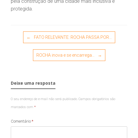
pela construção de uma cidade mais inclusiva e
protegida.
Post navigation
←
FATO RELEVANTE: ROCHA PASSA POR…
ROCHA inova e se encarrega…
→
Deixe uma resposta
O seu endereço de e-mail não será publicado.
Campos obrigatórios são
marcados com
*
Comentário
*