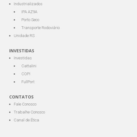
Industrializados
IPA AZ9A
Porto Seco
Transporte Rodoviário
Unidade RS
INVESTIDAS
Investidas
Cattalini
COPI
FullPort
CONTATOS
Fale Conosco
Trabalhe Conosco
Canal de Ética