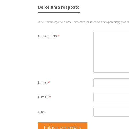
Deixe uma resposta
O seu endereço de e-mail não será publicado.
Campos obrigatóri
Comentário
*
Nome
*
E-mail
*
Site