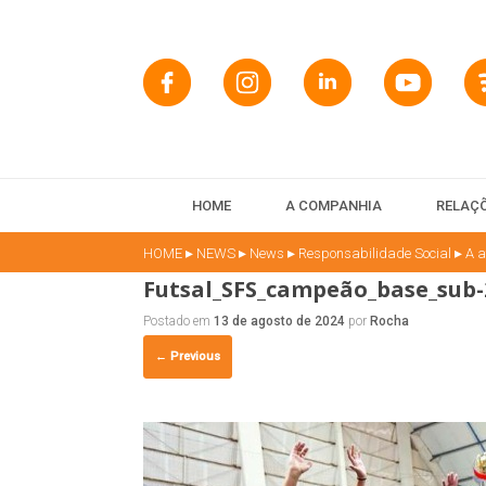
HOME
A COMPANHIA
RELAÇÕ
▸
▸
▸
▸
HOME
NEWS
News
Responsabilidade Social
A a
Futsal_SFS_campeão_base_sub-
Postado em
13 de agosto de 2024
por
Rocha
← Previous