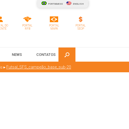
PORTUGUESE
ENGLISH
AL DO
PORTAL
PORTAL
PORTAL
ENTE
RFB
MAPA
SEOP
NEWS
CONTATOS
▸
Futsal_SFS_campeão_base_sub-20
is