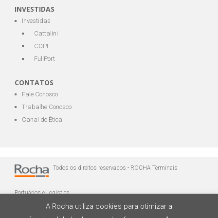
INVESTIDAS
Investidas
Cattalini
COPI
FullPort
CONTATOS
Fale Conosco
Trabalhe Conosco
Canal de Ética
Todos os direitos reservados - ROCHA Terminais
Portuários e Logística
A Rocha utiliza cookies para otimizar a