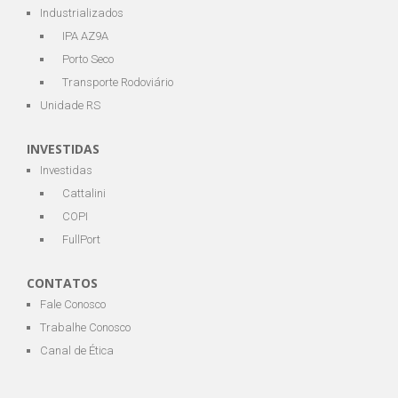
Industrializados
IPA AZ9A
Porto Seco
Transporte Rodoviário
Unidade RS
INVESTIDAS
Investidas
Cattalini
COPI
FullPort
CONTATOS
Fale Conosco
Trabalhe Conosco
Canal de Ética