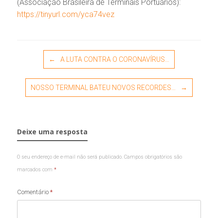
(Associação Brasileira de Terminais Portuários):
https://tinyurl.com/yca74vez
Post navigation
←
A LUTA CONTRA O CORONAVÍRUS…
NOSSO TERMINAL BATEU NOVOS RECORDES…
→
Deixe uma resposta
O seu endereço de e-mail não será publicado.
Campos obrigatórios são
marcados com
*
Comentário
*