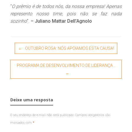
“
O prêmio é de todos nós, da nossa empresa! Apenas
represento nosso time, pois não se faz nada
sozinho
“.
– Juliano Mattar Dell’Agnolo
Post navigation
←
OUTUBRO ROSA: NÓS APOIAMOS ESTA CAUSA!
PROGRAMA DE DESENVOLVIMENTO DE LIDERANÇA…
→
Deixe uma resposta
O seu endereço de e-mail não será publicado.
Campos obrigatórios são
marcados com
*