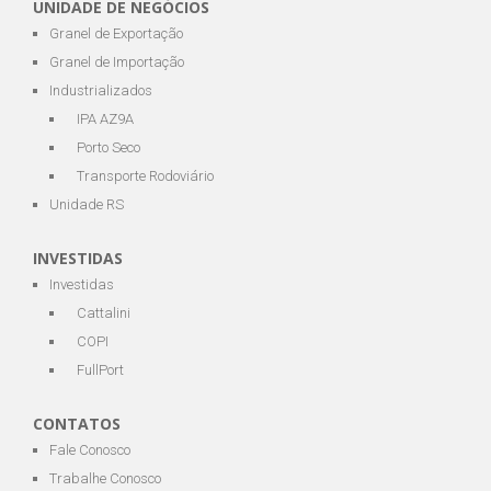
UNIDADE DE NEGÓCIOS
Granel de Exportação
Granel de Importação
Industrializados
IPA AZ9A
Porto Seco
Transporte Rodoviário
Unidade RS
INVESTIDAS
Investidas
Cattalini
COPI
FullPort
CONTATOS
Fale Conosco
Trabalhe Conosco