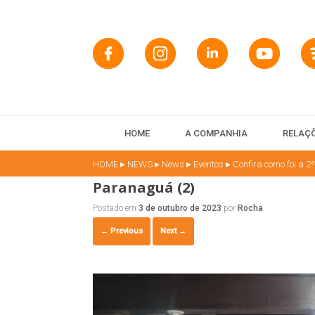
HOME
A COMPANHIA
RELAÇÕ
▸
▸
▸
▸
HOME
NEWS
News
Eventos
Confira como foi a
Paranaguá (2)
Postado em
3 de outubro de 2023
por
Rocha
← Previous
Next →