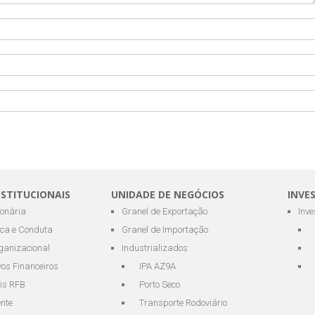
NSTITUCIONAIS
UNIDADE DE NEGÓCIOS
INVE
ionária
Granel de Exportação
Inv
ica e Conduta
Granel de Importação
ganizacional
Industrializados
os Financeiros
IPA AZ9A
is RFB
Porto Seco
ente
Transporte Rodoviário