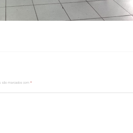
os são marcados com
*