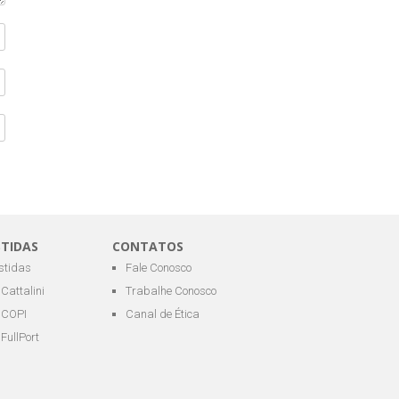
STIDAS
CONTATOS
estidas
Fale Conosco
Cattalini
Trabalhe Conosco
COPI
Canal de Ética
FullPort