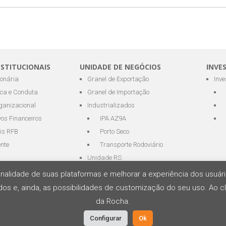
NSTITUCIONAIS
UNIDADE DE NEGÓCIOS
INVE
ionária
Granel de Exportação
Inv
ica e Conduta
Granel de Importação
ganizacional
Industrializados
os Financeiros
IPA AZ9A
is RFB
Porto Seco
ente
Transporte Rodoviário
Unidade RS
cionalidade de suas plataformas e melhorar a experiência dos usu
os e, ainda, as possibilidades de customização do seu uso. Ao cl
s Portuários e Logística
da Rocha.
Configurar
Ok