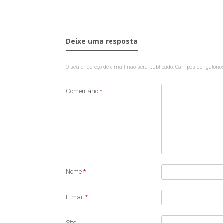
Deixe uma resposta
O seu endereço de e-mail não será publicado.
Campos obrigatóri
Comentário
*
Nome
*
E-mail
*
Site