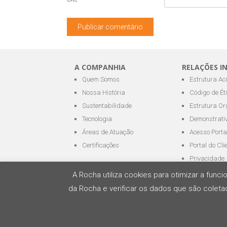
A COMPANHIA
RELAÇÕES I
Quem Somos
Estrutura Ac
Nossa História
Código de Ét
Sustentabilidade
Estrutura Or
Tecnologia
Demonstrativ
Áreas de Atuação
Acesso Porta
Certificações
Portal do Cli
Privacidade
A Rocha utiliza cookies para otimizar a fun
da Rocha e verificar os dados que são coletad
Todos os direitos reservados - ROCHA Terminai