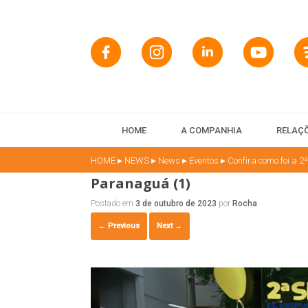
HOME
A COMPANHIA
RELAÇÕ
▸
▸
▸
▸
HOME
NEWS
News
Eventos
Confira como foi a
Paranaguá (1)
Postado em
3 de outubro de 2023
por
Rocha
← Previous
Next →