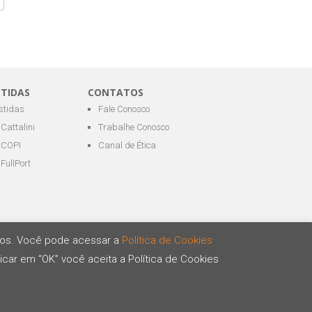
STIDAS
CONTATOS
estidas
Fale Conosco
Cattalini
Trabalhe Conosco
COPI
Canal de Ética
FullPort
ários. Você pode acessar a
Política de Cookies
icar em “OK” você aceita a Política de Cookies
Desenvolvido por